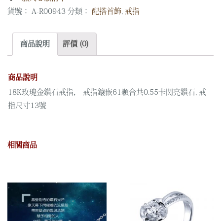
貨號：
A-R00943
分類：
配搭首飾
,
戒指
商品說明
評價 (0)
商品說明
18K玫瑰金鑽石戒指， 戒指鑲嵌61顆合共0.55卡閃亮鑽石, 戒
指尺寸13號
相關商品