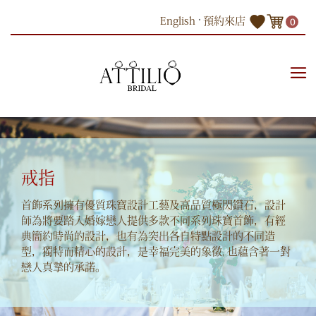
Skip
English
預約來店
0
to
content
商品
配搭首飾
戒指
戒指
首飾系列擁有優質珠寶設計工藝及高品質極閃鑽石，設計
師為將要踏入婚嫁戀人提供多款不同系列珠寶首飾，有經
典簡約時尚的設計，也有為突出各自特點設計的不同造
型，獨特而精心的設計，是幸福完美的象徵, 也蘊含著一對
戀人真摯的承諾。