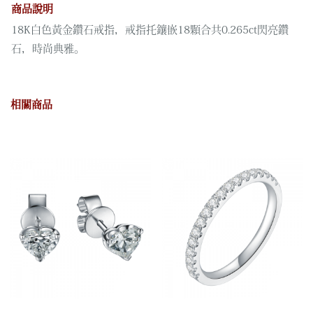
數
商品說明
量
18K白色黃金鑽石戒指，戒指托鑲嵌18顆合共0.265ct閃亮鑽
石，時尚典雅。
相關商品