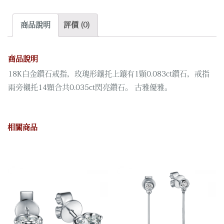
鑽
石
商品說明
評價 (0)
戒
指
數
商品說明
量
18K白金鑽石戒指，玫瑰形鑲托上鑲有1顆0.083ct鑽石，戒指
兩旁襯托14顆合共0.035ct閃亮鑽石。 古雅優雅。
相關商品