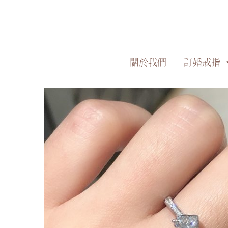
Skip
to
content
關於我們
訂婚戒指
商品
18K白色黃金鑽石戒指(心形)