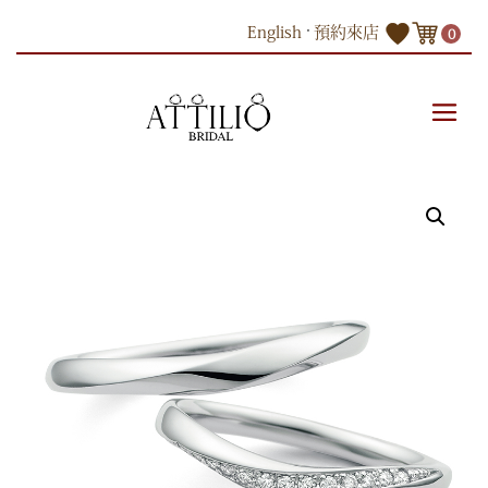
Skip
English
預約來店
0
to
content
商品
PT950鉑金鑽石對戒 (Made In Japan -Divine)