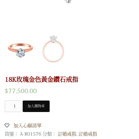
18K玫瑰金色黃金鑽石戒指
$
77,500.00
加入購物車
18K
玫
瑰
加入心願清單
金
貨號：
A-R01576
分類：
訂婚戒指
,
訂婚戒指
色