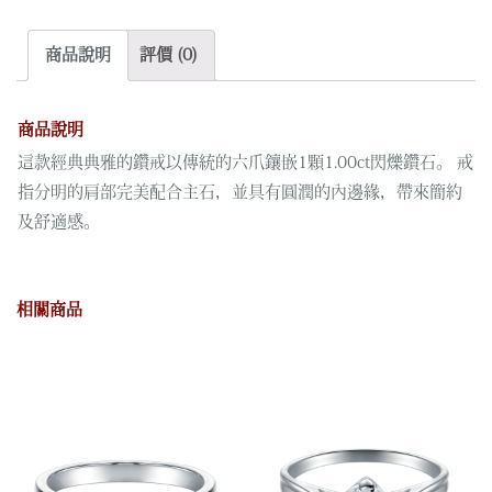
黃
金
商品說明
評價 (0)
鑽
石
戒
商品說明
指
這款經典典雅的鑽戒以傳統的六爪鑲嵌1顆1.00ct閃爍鑽石。 戒
數
指分明的肩部完美配合主石，並具有圓潤的內邊緣，帶來簡約
量
及舒適感。
相關商品