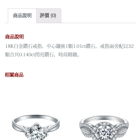
鑽
石
商品說明
評價 (0)
戒
指
數
商品說明
量
18K白金鑽石戒指，中心鑲嵌1顆1.01ct鑽石，戒指兩旁配以32
顆合共0.140ct閃亮鑽石，時尚精緻。
相關商品